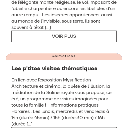
de l’élégante mante religieuse, le vol imposant de
l’abeille charpentière ou encore les libellules d’un
autre temps… Les insectes appartiennent aussi
au monde de l’invisible, sous terre, ils sont
souvent à l’état […]
VOIR PLUS
DU 6 AU 22 JUILLET & DU 17 AU 28 AOÛT
Animations
Les p’tites visites thématiques
En lien avec l’exposition Mystification –
Architecture et cinéma, la quête de l’illusion, la
médiation de la Saline royale vous propose, cet
été, un programme de visites imaginées pour
toute la famille ! Informations pratiques
Horaires : Les lundis, mercredis et vendredis à
14h (durée 45min) / 15h (durée 30 min) / 16h
(durée […]