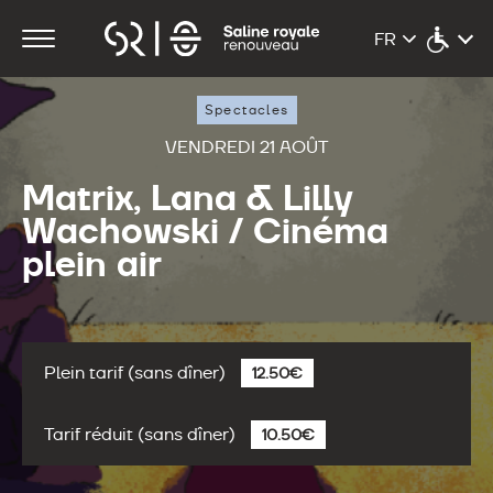
Spectacles
VENDREDI 21 AOÛT
Matrix, Lana & Lilly
Wachowski / Cinéma
plein air
Plein tarif (sans dîner)
12.50€
Tarif réduit (sans dîner)
10.50€