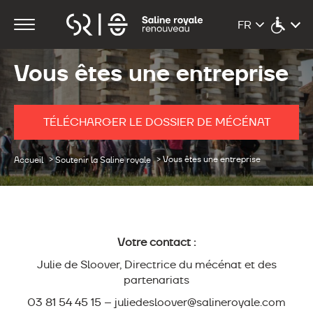
Vous êtes une entreprise
TÉLÉCHARGER LE DOSSIER DE MÉCÉNAT
>
>
Vous êtes une entreprise
Accueil
Soutenir la Saline royale
Votre contact :
Julie de Sloover, Directrice du mécénat et des
partenariats
03 81 54 45 15 – juliedesloover@salineroyale.com