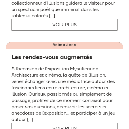
collectionneur d’illusions guidera le visiteur pour
un spectacle poétique immersif dans les
tableaux colorés […]
VOIR PLUS
DU 16 AU 28 JUILLET & DU 18 AU 27 AOÛT
Animations
Les rendez-vous augmentés
À l’occasion de l’exposition Mystification –
Architecture et cinéma, la quête de l’illusion,
venez échanger avec une médiatrice autour des
fascinants liens entre architecture, cinéma et
illusion. Curieux, passionnés ou simplement de
passage, profitez de ce moment convivial pour
poser vos questions, découvrir les secrets et
anecdotes de l’exposition… et participer à un jeu
autour […]
VOIR PLUS