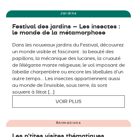
7 JUIN – 18 OCTOBRE
Jardins
Festival des jardins – Les insectes :
le monde de la métamorphose
Dans les nouveaux jardins du Festival, découvrez
un monde visible et fascinant : la beauté des
papillons, la mécanique des lucanes, la cruauté
de l’élégante mante religieuse, le vol imposant de
l’abeille charpentière ou encore les libellules d’un
autre temps… Les insectes appartiennent aussi
au monde de l’invisible, sous terre, ils sont
souvent à l’état […]
VOIR PLUS
DU 6 AU 22 JUILLET & DU 17 AU 28 AOÛT
Animations
Les p’tites visites thématiques